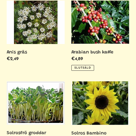
Anis
Arabian
gräs
bush
kaffe
Anis gräs
Arabian bush kaffe
Ordinarie
€2,49
Ordinarie
€4,89
pris
pris
SLUTSÅLD
Solrosfrö
Solros
groddar
Bambino
Solrosfrö groddar
Solros Bambino