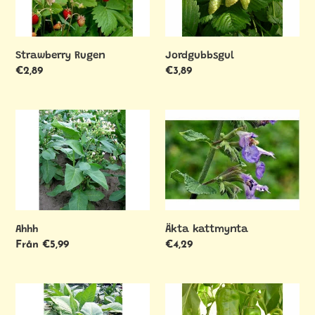
Strawberry Rugen
Jordgubbsgul
Ordinarie
€2,89
Ordinarie
€3,89
pris
pris
Ahhh
Äkta
kattmynta
Ahhh
Äkta kattmynta
Ordinarie
Från €5,99
Ordinarie
€4,29
pris
pris
Amarello
Anaheim
Rio