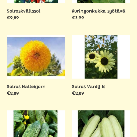
Solroskvällssol
Auringonkukka syötävä
Ordinarie
€2,89
Ordinarie
€3,29
pris
pris
Solros
Solros
Nallebjörn
Vanilj
Is
Solros Nallebjörn
Solros Vanilj Is
Ordinarie
€2,89
Ordinarie
€2,89
pris
pris
Öppna
Åkergurka
fält
Vit
gurka