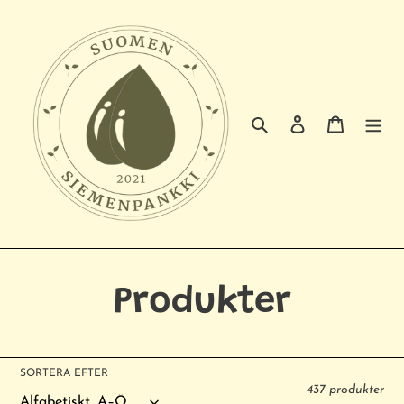
Gå
vidare
till
innehåll
Sök
Logga in
Varukorg
P
Produkter
r
SORTERA EFTER
o
437 produkter