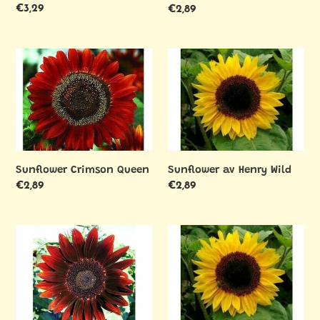
Ordinarie
€3,29
Ordinarie
€2,89
pris
pris
Sunflower
Sunflower
Crimson
av
Queen
Henry
Wild
Sunflower Crimson Queen
Sunflower av Henry Wild
Ordinarie
€2,89
Ordinarie
€2,89
pris
pris
Solroskvällssol
Auringonkukka
syötävä