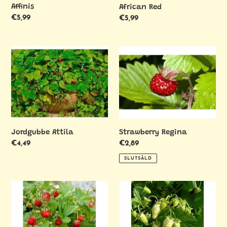
Affinis
African Red
:
Ordinarie
€5,99
Ordinarie
€5,99
pris
pris
Jordgubbe
Strawberry
Attila
Regina
Jordgubbe Attila
Strawberry Regina
Ordinarie
€4,49
Ordinarie
€2,89
pris
pris
SLUTSÅLD
Strawberry
Jordgubbsgul
Rugen