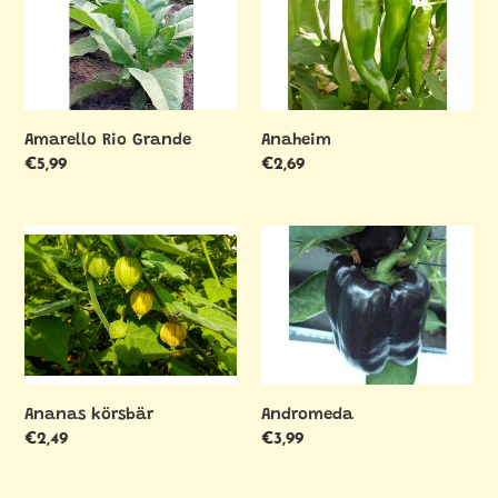
Grande
Amarello Rio Grande
Anaheim
Ordinarie
€5,99
Ordinarie
€2,69
pris
pris
Ananas
Andromeda
körsbär
Ananas körsbär
Andromeda
Ordinarie
€2,49
Ordinarie
€3,99
pris
pris