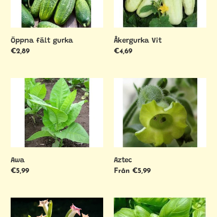
Öppna fält gurka
Åkergurka Vit
Ordinarie
€2,89
Ordinarie
€4,69
pris
pris
Awa
Aztec
Awa
Aztec
Ordinarie
€5,99
Ordinarie
Från €5,99
pris
pris
Banan
Basilika
blad