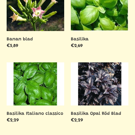
Banan blad
Basilika
Ordinarie
€5,89
Ordinarie
€2,69
pris
pris
Basilika
Basilika
Italiano
Opal
classico
Röd
Blad
Basilika Italiano classico
Basilika Opal Röd Blad
Ordinarie
€2,29
Ordinarie
€2,29
pris
pris