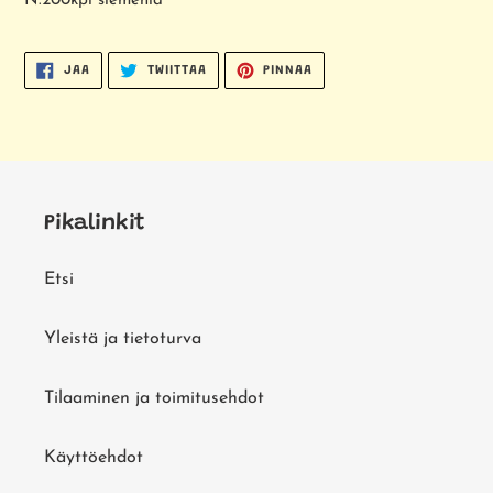
N.200kpl siemeniä
JAA
TWIITTAA
PINNAA
JAA
TWIITTAA
PINNAA
FACEBOOKISSA
TWITTERISSÄ
PINTERESTISSÄ
Pikalinkit
Etsi
Yleistä ja tietoturva
Tilaaminen ja toimitusehdot
Käyttöehdot