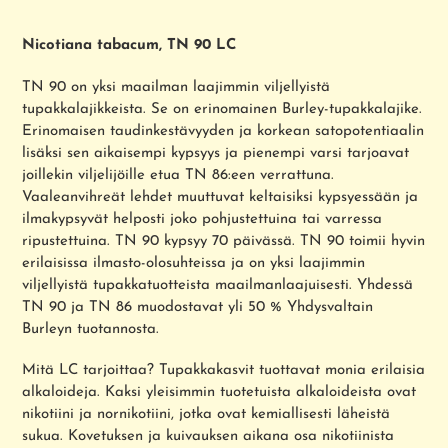
Tuotteen
lisääminen
Nicotiana tabacum, TN 90 LC
ostoskoriin
TN 90 on yksi maailman laajimmin viljellyistä
tupakkalajikkeista. Se on erinomainen Burley-tupakkalajike.
Erinomaisen taudinkestävyyden ja korkean satopotentiaalin
lisäksi sen aikaisempi kypsyys ja pienempi varsi tarjoavat
joillekin viljelijöille etua TN 86:een verrattuna.
Vaaleanvihreät lehdet muuttuvat keltaisiksi kypsyessään ja
ilmakypsyvät helposti joko pohjustettuina tai varressa
ripustettuina. TN 90 kypsyy 70 päivässä. TN 90 toimii hyvin
erilaisissa ilmasto-olosuhteissa ja on yksi laajimmin
viljellyistä tupakkatuotteista maailmanlaajuisesti. Yhdessä
TN 90 ja TN 86 muodostavat yli 50 % Yhdysvaltain
Burleyn tuotannosta.
Mitä LC tarjoittaa? Tupakkakasvit tuottavat monia erilaisia
​​alkaloideja. Kaksi yleisimmin tuotetuista alkaloideista ovat
nikotiini ja nornikotiini, jotka ovat kemiallisesti läheistä
sukua. Kovetuksen ja kuivauksen aikana osa nikotiinista