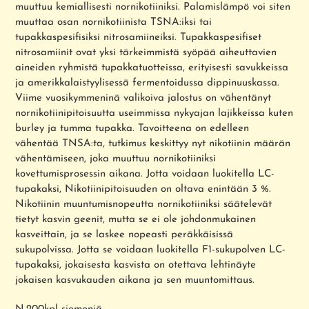
muuttuu kemiallisesti nornikotiiniksi. Palamislämpö voi siten
muuttaa osan nornikotiinista TSNA:iksi tai
tupakkaspesifisiksi nitrosamiineiksi. Tupakkaspesifiset
nitrosamiinit ovat yksi tärkeimmistä syöpää aiheuttavien
aineiden ryhmistä tupakkatuotteissa, erityisesti savukkeissa
ja amerikkalaistyylisessä fermentoidussa dippinuuskassa.
Viime vuosikymmeninä valikoiva jalostus on vähentänyt
nornikotiinipitoisuutta useimmissa nykyajan lajikkeissa kuten
burley ja tumma tupakka. Tavoitteena on edelleen
vähentää TNSA:ta, tutkimus keskittyy nyt nikotiinin määrän
vähentämiseen, joka muuttuu nornikotiiniksi
kovettumisprosessin aikana. Jotta voidaan luokitella LC-
tupakaksi, Nikotiinipitoisuuden on oltava enintään 3 %.
Nikotiinin muuntumisnopeutta nornikotiiniksi säätelevät
tietyt kasvin geenit, mutta se ei ole johdonmukainen
kasveittain, ja se laskee nopeasti peräkkäisissä
sukupolvissa. Jotta se voidaan luokitella F1-sukupolven LC-
tupakaksi, jokaisesta kasvista on otettava lehtinäyte
jokaisen kasvukauden aikana ja sen muuntomittaus.