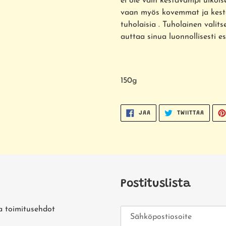
ei ole vain kestävämpi ulkoisel
vaan myös kovemmat ja kest
tuholaisia . Tuholainen vali
auttaa sinua luonnollisesti 
150g
JAA
TWIITT
JAA
TWIITTAA
FACEBOOKISSA
TWITTE
Postituslista
a toimitusehdot