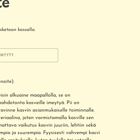
te
sketaan kassalla.
MYYTY
noite).
isin alkuaine maapallolla, se on
mahdotonta kasveille imeytyä. Pii on
avinne kasvin asianmukaiselle toiminnalle.
eriaalina, joten varmistamalla kasville sen
attava vaikutus kasvin juuriin, lehtiin sekä
mpia ja suurempia. Fyysisesti vahvempi kasvi