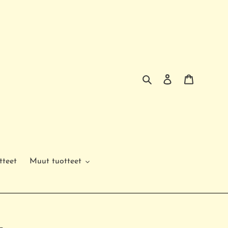
Hae
Kirjaudu sisää
Ostoskor
tteet
Muut tuotteet