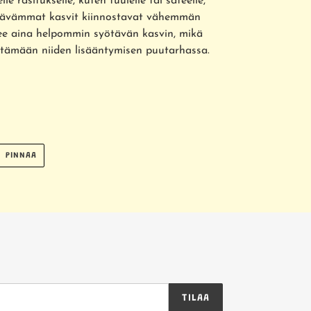
le rasitukselle, kuten tuulelle tai sateelle,
ävämmat kasvit kiinnostavat vähemmän
tsee aina helpommin syötävän kasvin, mikä
estämään niiden lisääntymisen puutarhassa.
AA
PINNAA
PINNAA
RISSÄ
PINTERESTISSÄ
TILAA