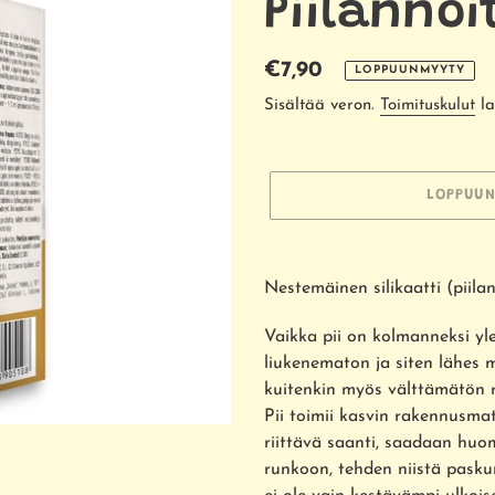
Piilannoi
Normaalihinta
€7,90
LOPPUUNMYYTY
Sisältää veron.
Toimituskulut
la
LOPPUUN
Tuotteen
lisääminen
Nestemäinen silikaatti (piilan
ostoskoriin
Vaikka pii on kolmanneksi yle
liukenematon ja siten lähes 
kuitenkin myös välttämätön r
Pii toimii kasvin rakennusmat
riittävä saanti, saadaan huom
runkoon, tehden niistä pasku