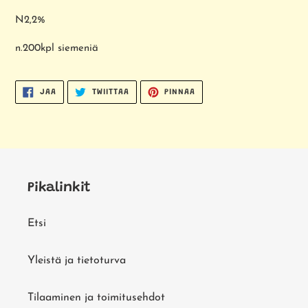
N2,2%
n.200kpl siemeniä
JAA
TWIITTAA
PINNAA
JAA
TWIITTAA
PINNAA
FACEBOOKISSA
TWITTERISSÄ
PINTERESTISSÄ
Pikalinkit
Etsi
Yleistä ja tietoturva
Tilaaminen ja toimitusehdot