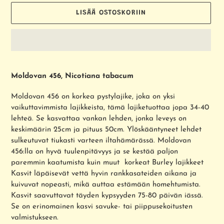
LISÄÄ OSTOSKORIIN
Tuotteen
lisääminen
Moldovan 456, Nicotiana tabacum
ostoskoriin
Moldovan 456 on korkea pystylajike, joka on yksi
vaikuttavimmista lajikkeista, tämä lajiketuottaa jopa 34-40
lehteä. Se kasvattaa vankan lehden, jonka leveys on
keskimäärin 25cm ja pituus 50cm. Ylöskääntyneet lehdet
sulkeutuvat tiukasti varteen iltahämärässä. Moldovan
456:lla on hyvä tuulenpitävyys ja se kestää paljon
paremmin kaatumista kuin muut korkeat Burley lajikkeet
Kasvit läpäisevät vettä hyvin rankkasateiden aikana ja
kuivuvat nopeasti, mikä auttaa estämään homehtumista.
Kasvit saavuttavat täyden kypsyyden 75-80 päivän iässä.
Se on erinomainen kasvi savuke- tai piippusekoitusten
valmistukseen.