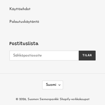
Käyttöehdot
Palautuskäytäntö
Postituslista
TILAA
K
Suomi
I
E
© 2026,
Suomen Siemenpankki
Shopify-verkkokaupat
L