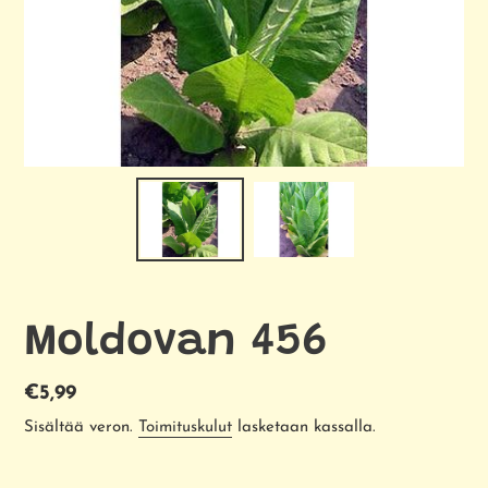
Moldovan 456
Normaalihinta
€5,99
Sisältää veron.
Toimituskulut
lasketaan kassalla.