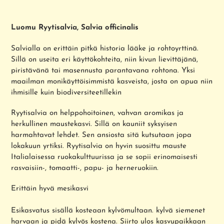
Tuotteen
lisääminen
Luomu Ryytisalvia, Salvia officinalis
ostoskoriin
Salvialla on erittäin pitkä historia lääke ja rohtoyrttinä.
Sillä on useita eri käyttökohteita, niin kivun lievittäjänä,
piristävänä tai masennusta parantavana rohtona. Yksi
maailman monikäyttöisimmistä kasveista, josta on apua niin
ihmisille kuin biodiversiteetillekin
Ryytisalvia on helppohoitoinen, vahvan aromikas ja
herkullinen maustekasvi. Sillä on kauniit syksyisen
harmahtavat lehdet. Sen ansiosta sitä kutsutaan jopa
lokakuun yrtiksi. Ryytisalvia on hyvin suosittu mauste
Italialaisessa ruokakulttuurissa ja se sopii erinomaisesti
rasvaisiin-, tomaatti-, papu- ja herneruokiin.
Erittäin hyvä mesikasvi
Esikasvatus sisällä kosteaan kylvömultaan. kylvä siemenet
harvaan ja pidä kylvös kostena. Siirto ulos kasvupaikkaan