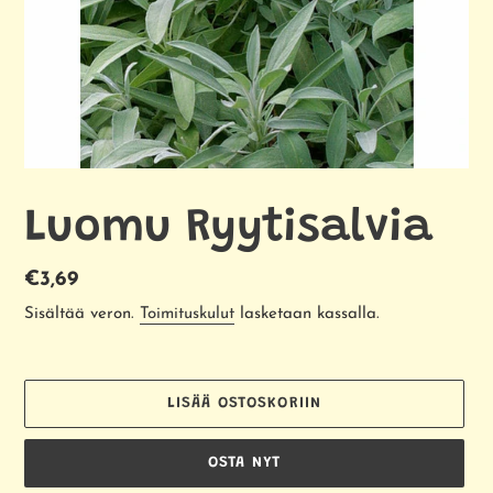
Luomu Ryytisalvia
Normaalihinta
€3,69
Sisältää veron.
Toimituskulut
lasketaan kassalla.
LISÄÄ OSTOSKORIIN
OSTA NYT