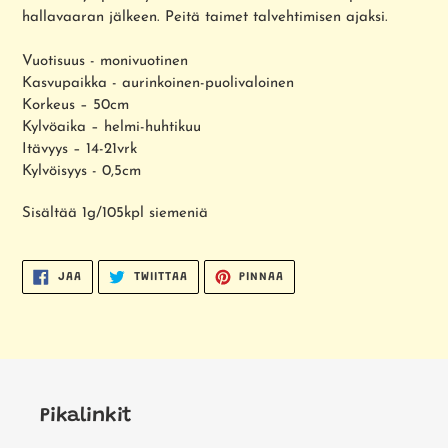
hallavaaran jälkeen. Peitä taimet talvehtimisen ajaksi.
Vuotisuus - monivuotinen
Kasvupaikka - aurinkoinen-puolivaloinen
Korkeus – 50cm
Kylvöaika – helmi-huhtikuu
Itävyys – 14-21vrk
Kylvöisyys - 0,5cm
Sisältää 1g/105kpl siemeniä
JAA
TWIITTAA
PINNAA
JAA
TWIITTAA
PINNAA
FACEBOOKISSA
TWITTERISSÄ
PINTERESTISSÄ
Pikalinkit