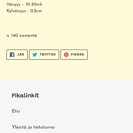
Itävyys – 10-30vrk
Kylvöisyys - 0,2cm
n. 140 siementä
JAA
TWIITTAA
PINNAA
JAA
TWIITTAA
PINNAA
FACEBOOKISSA
TWITTERISSÄ
PINTERESTISSÄ
Pikalinkit
Etsi
Yleistä ja tietoturva