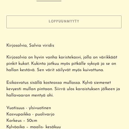
LOPPUUNMYYTY
Tuotteen
lisääminen
Kirjosalvia, Salvia viridis
ostoskoriin
Kirjosalvia on hyvin vanha koristekasvi, jolla on värikkäät
pinkit kukat. Kukinta jatkuu myös pitkälle syksyä ja se on
hallan kestävä. Sen värit säilyvät myös kuivattuna.
Esikasvatus sisällä kosteassa mullassa. Kylvö siemenet
kevyesti mullan pintaan. Siirrä ulos karaistuksen jälkeen ja
hallavaaran mentyä ohi.
Vuotisuus - ylsivuotinen
Kasvupaikka - puolivarjo
Korkeus – 50cm
Kylvöaika – maalis- kesäkuu