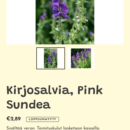
Kirjosalvia, Pink
Sundea
Normaalihinta
€2,89
LOPPUUNMYYTY
Sisältää veron.
Toimituskulut
lasketaan kassalla.