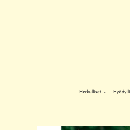
Ohita
ja
siirry
sisältöön
Herkulliset
Hyödylli