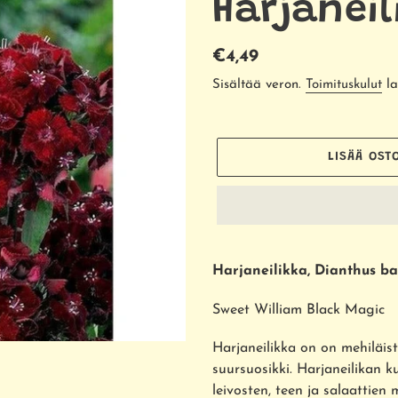
Harjaneil
Normaalihinta
€4,49
Sisältää veron.
Toimituskulut
la
LISÄÄ OST
Tuotteen
lisääminen
Harjaneilikka, Dianthus b
ostoskoriin
Sweet William Black Magic
Harjaneilikka on on mehiläist
suursuosikki. Harjaneilikan k
leivosten, teen ja salaattie