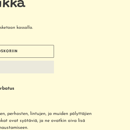
ikka
sketaan kassalla.
OSKORIIN
arbatus
en, perhosten, lintujen, ja muiden pölyttäjien
ukat ovat syötäviä, ja ne ovatkin oiva lisä
n maustamiseen.