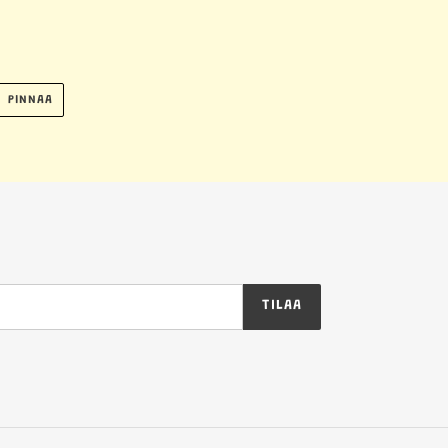
AA
PINNAA
PINNAA
RISSÄ
PINTERESTISSÄ
TILAA