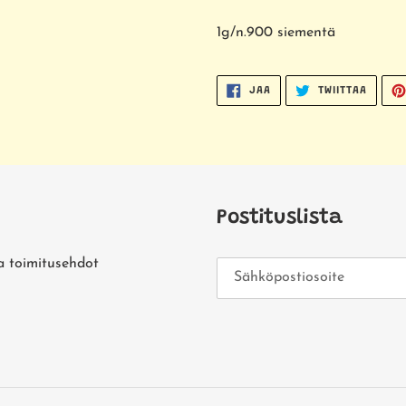
1g/n.900 siementä
JAA
TWIITT
JAA
TWIITTAA
FACEBOOKISSA
TWITTE
Postituslista
a toimitusehdot