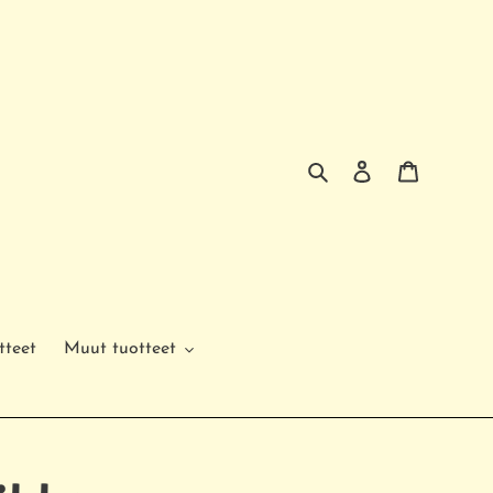
Hae
Kirjaudu sisää
Ostoskor
tteet
Muut tuotteet