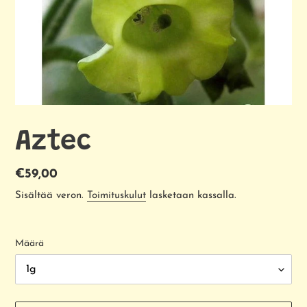
Aztec
Normaalihinta
€59,00
Sisältää veron.
Toimituskulut
lasketaan kassalla.
Määrä