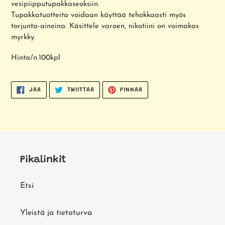
vesipiipputupakkaseoksiin.
Tupakkatuotteita voidaan käyttää tehokkaasti myös
torjunta-aineina. Käsittele varoen, nikotiini on voimakas
myrkky.
Hinta/n.100kpl
JAA
TWIITTAA
PINNAA
JAA
TWIITTAA
PINNAA
FACEBOOKISSA
TWITTERISSÄ
PINTERESTISSÄ
Pikalinkit
Etsi
Yleistä ja tietoturva