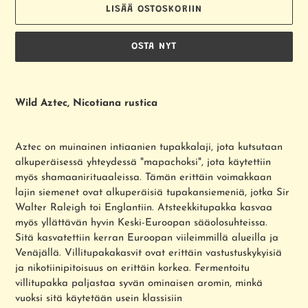
LISÄÄ OSTOSKORIIN
OSTA NYT
Tuotteen
lisääminen
Wild Aztec, Nicotiana rustica
ostoskoriin
Aztec on muinainen intiaanien tupakkalaji, jota kutsutaan
alkuperäisessä yhteydessä "mapachoksi", jota käytettiin
myös shamaanirituaaleissa. Tämän erittäin voimakkaan
lajin siemenet ovat alkuperäisiä tupakansiemeniä, jotka Sir
Walter Raleigh toi Englantiin. Atsteekkitupakka kasvaa
myös yllättävän hyvin Keski-Euroopan sääolosuhteissa.
Sitä kasvatettiin kerran Euroopan viileimmillä alueilla ja
Venäjällä. Villitupakakasvit ovat erittäin vastustuskykyisiä
ja nikotiinipitoisuus on erittäin korkea. Fermentoitu
villitupakka paljastaa syvän ominaisen aromin, minkä
vuoksi sitä käytetään usein klassisiin