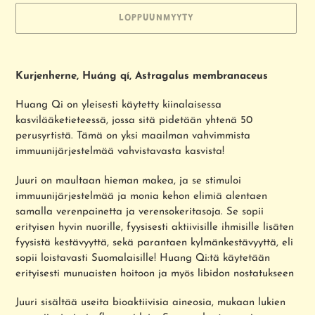
LOPPUUNMYYTY
Tuotteen
lisääminen
Kurjenherne, Huáng qí, Astragalus membranaceus
ostoskoriin
Huang Qi on yleisesti käytetty kiinalaisessa
kasvilääketieteessä, jossa sitä pidetään yhtenä 50
perusyrtistä. Tämä on yksi maailman vahvimmista
immuunijärjestelmää vahvistavasta kasvista!
Juuri on maultaan hieman makea, ja se stimuloi
immuunijärjestelmää ja monia kehon elimiä alentaen
samalla verenpainetta ja verensokeritasoja. Se sopii
erityisen hyvin nuorille, fyysisesti aktiivisille ihmisille lisäten
fyysistä kestävyyttä, sekä parantaen kylmänkestävyyttä, eli
sopii loistavasti Suomalaisille! Huang Qi:tä käytetään
erityisesti munuaisten hoitoon ja myös libidon nostatukseen
Juuri sisältää useita bioaktiivisia aineosia, mukaan lukien