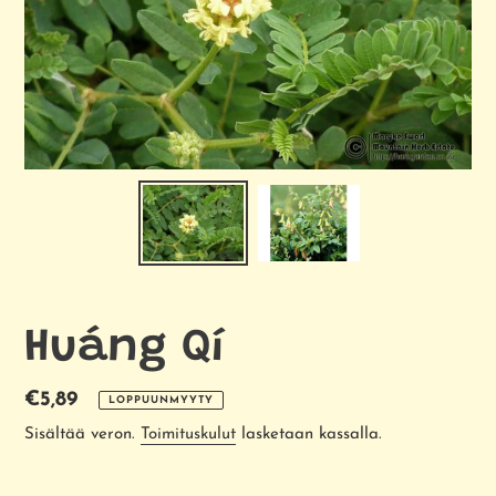
Huáng Qí
Normaalihinta
€5,89
LOPPUUNMYYTY
Sisältää veron.
Toimituskulut
lasketaan kassalla.