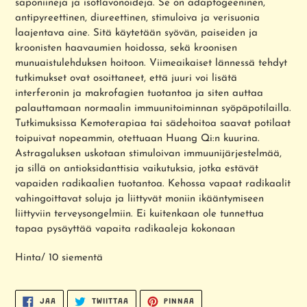
saponiineja ja isoflavonoideja. Se on adaptogeeninen,
antipyreettinen, diureettinen, stimuloiva ja verisuonia
laajentava aine. Sitä käytetään syövän, paiseiden ja
kroonisten haavaumien hoidossa, sekä kroonisen
munuaistulehduksen hoitoon. Viimeaikaiset lännessä tehdyt
tutkimukset ovat osoittaneet, että juuri voi lisätä
interferonin ja makrofagien tuotantoa ja siten auttaa
palauttamaan normaalin immuunitoiminnan syöpäpotilailla.
Tutkimuksissa Kemoterapiaa tai sädehoitoa saavat potilaat
toipuivat nopeammin, otettuaan Huang Qi:n kuurina.
Astragaluksen uskotaan stimuloivan immuunijärjestelmää,
ja sillä on antioksidanttisia vaikutuksia, jotka estävät
vapaiden radikaalien tuotantoa. Kehossa vapaat radikaalit
vahingoittavat soluja ja liittyvät moniin ikääntymiseen
liittyviin terveysongelmiin. Ei kuitenkaan ole tunnettua
tapaa pysäyttää vapaita radikaaleja kokonaan
Hinta/ 10 siementä
JAA
TWIITTAA
PINNAA
JAA
TWIITTAA
PINNAA