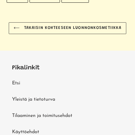
FACEBOOKISSA
TWITTERISSÄ
PINTERESTISSÄ
TAKAISIN KOHTEESEEN LUONNONKOSMETIIKKA
Pikalinkit
Etsi
Yleistä ja tietoturva
Tilaaminen ja toimitusehdot
Käyttöehdot