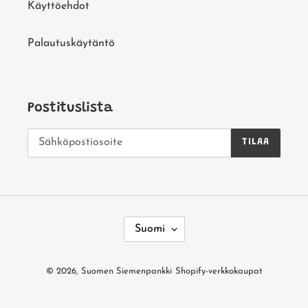
Käyttöehdot
Palautuskäytäntö
Postituslista
TILAA
K
Suomi
I
E
© 2026,
Suomen Siemenpankki
Shopify-verkkokaupat
L
I