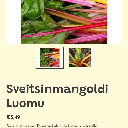
Sveitsinmangoldi
Luomu
Normaalihinta
€3,49
Sisältää veron.
Toimituskulut
lasketaan kassalla.