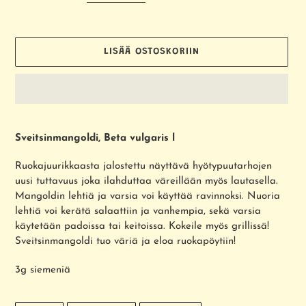
LISÄÄ OSTOSKORIIN
Tuotteen
lisääminen
Sveitsinmangoldi, Beta vulgaris l
ostoskoriin
Ruokajuurikkaasta jalostettu näyttävä hyötypuutarhojen
uusi tuttavuus joka ilahduttaa väreillään myös lautasella.
Mangoldin lehtiä ja varsia voi käyttää ravinnoksi. Nuoria
lehtiä voi kerätä salaattiin ja vanhempia, sekä varsia
käytetään padoissa tai keitoissa. Kokeile myös grillissä!
Sveitsinmangoldi tuo väriä ja eloa ruokapöytiin!
3g siemeniä