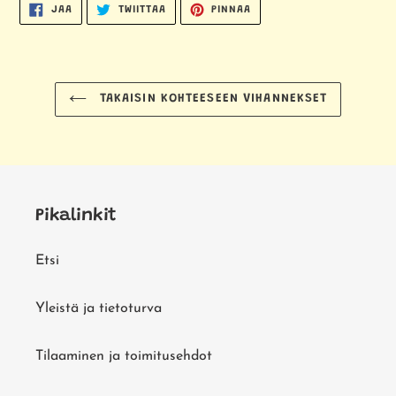
JAA
TWIITTAA
PINNAA
JAA
TWIITTAA
PINNAA
FACEBOOKISSA
TWITTERISSÄ
PINTERESTISSÄ
TAKAISIN KOHTEESEEN VIHANNEKSET
Pikalinkit
Etsi
Yleistä ja tietoturva
Tilaaminen ja toimitusehdot