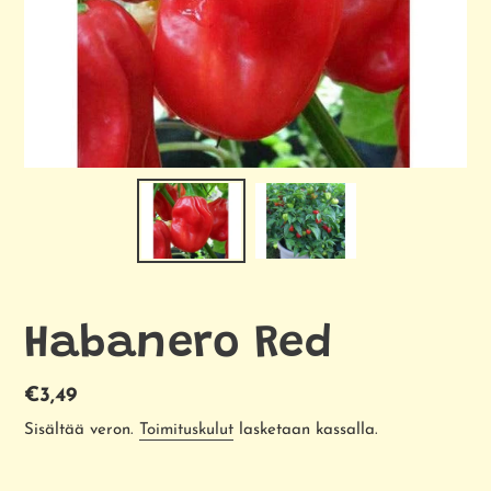
Habanero Red
Normaalihinta
€3,49
Sisältää veron.
Toimituskulut
lasketaan kassalla.