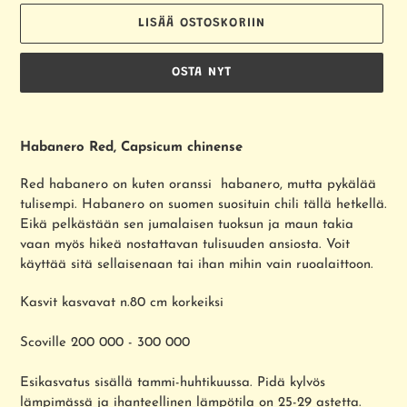
LISÄÄ OSTOSKORIIN
OSTA NYT
Tuotteen
lisääminen
Habanero Red, Capsicum chinense
ostoskoriin
Red habanero on kuten oranssi habanero, mutta pykälää
tulisempi. Habanero on suomen suosituin chili tällä hetkellä.
Eikä pelkästään sen jumalaisen tuoksun ja maun takia
vaan myös hikeä nostattavan tulisuuden ansiosta. Voit
käyttää sitä sellaisenaan tai ihan mihin vain ruoalaittoon.
Kasvit kasvavat n.80 cm korkeiksi
Scoville 200 000 - 300 000
Esikasvatus sisällä tammi-huhtikuussa. Pidä kylvös
lämpimässä ja ihanteellinen lämpötila on 25-29 astetta.